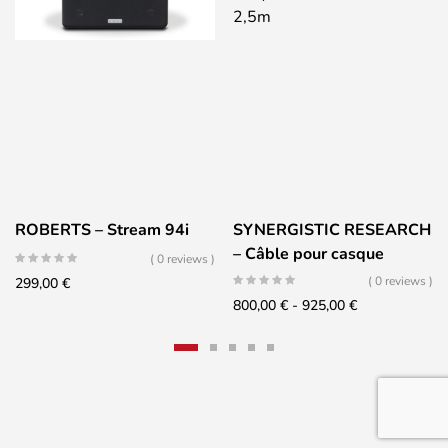
ROBERTS – Stream 94i
SYNERGISTIC RESEARCH
– Câble pour casque
( 0 reviews )
ATMOSPHERE – 2,5m
( 0 reviews )
299,00
€
Fascia
800,00
€
-
925,00
€
di
prezzo:
da
800,00 €
a