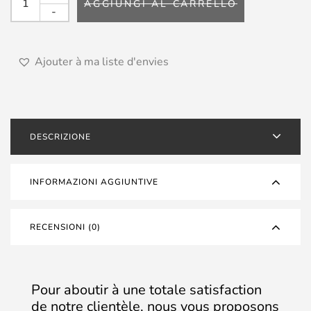
AGGIUNGI AL CARRELLO
TUNGSTEN
-
-
Potenza
quantità
Ajouter à ma liste d'envies
DESCRIZIONE
INFORMAZIONI AGGIUNTIVE
RECENSIONI (0)
Pour aboutir à une totale satisfaction
de notre clientèle, nous vous proposons