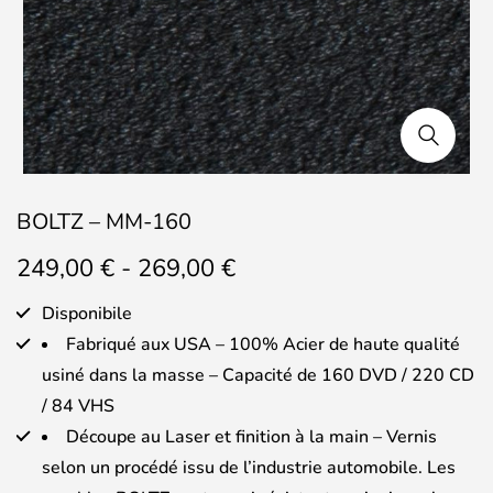
BOLTZ – MM-160
Fascia
249,00
€
-
269,00
€
di
prezzo:
Disponibile
da
Fabriqué aux USA – 100% Acier de haute qualité
249,00 €
usiné dans la masse – Capacité de 160 DVD / 220 CD
a
/ 84 VHS
269,00 €
Découpe au Laser et finition à la main – Vernis
selon un procédé issu de l’industrie automobile. Les