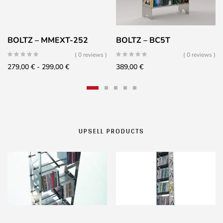
BOLTZ – MMEXT-252
BOLTZ – BC5T
( 0 reviews )
( 0 reviews )
Fascia
279,00
€
-
299,00
€
389,00
€
di
prezzo:
da
279,00 €
a
UPSELL PRODUCTS
299,00 €