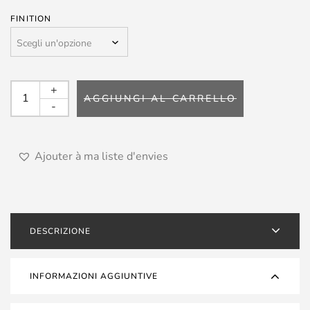
FINITION
BOLTZ
+
AGGIUNGI AL CARRELLO
-
-
MM-
160
quantità
Ajouter à ma liste d'envies
DESCRIZIONE
INFORMAZIONI AGGIUNTIVE