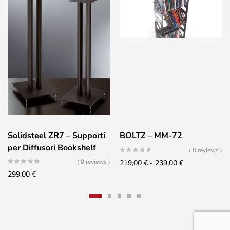
Solidsteel ZR7 – Supporti
BOLTZ – MM-72
per Diffusori Bookshelf
( 0 reviews )
Silver
( 0 reviews )
Fascia
219,00
€
-
239,00
€
299,00
€
di
prezzo:
da
219,00 €
a