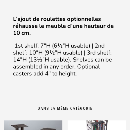
L’ajout de roulettes optionnelles
réhausse le meuble d’une hauteur de
10 cm.
1st shelf: 7″H (6½”H usable) | 2nd
shelf: 10″H (9½”H usable) | 3rd shelf:
14″H (13½”H usable). Shelves can be
assembled in any order. Optional
casters add 4″ to height.
DANS LA MÊME CATÉGORIE