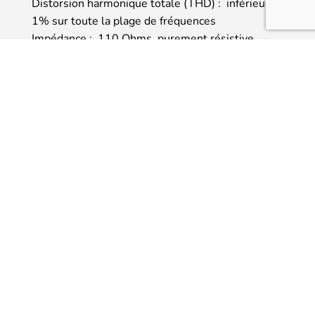
Distorsion harmonique totale (THD) : inférieur à
1% sur toute la plage de fréquences
Impédance : 110 Ohms, purement résistive
Efficacité : 102 dB/1 mW
Puissance d’amplification recommandée : 1 à 4 W
Généralités
Poids modèle Bambou : 490 g (sans tenir compte
du câble)
Poids modèle Bois de rose : 522 g (sans tenir
compte du câble)
Accessoires fournis
1 x câble mini-XLR 4 broches (x2) vers jack 6,35
mm, longueur 2,5 m
1 x coffret de rangement