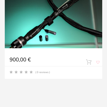
900,00
€
( 0 reviews )
o