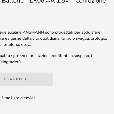
o Batterie – LR06 AA 1.5V – Confezione
erie alcaline ANSMANN sono progettati per soddisfare
tre esigenze della vita quotidiana: la radio sveglia, orologio,
, telefono, ecc …
ualità / prezzo e prestazioni eccellenti in sospeso, i
i ringrazierà!
ESAURITO
 à ma liste d'envies