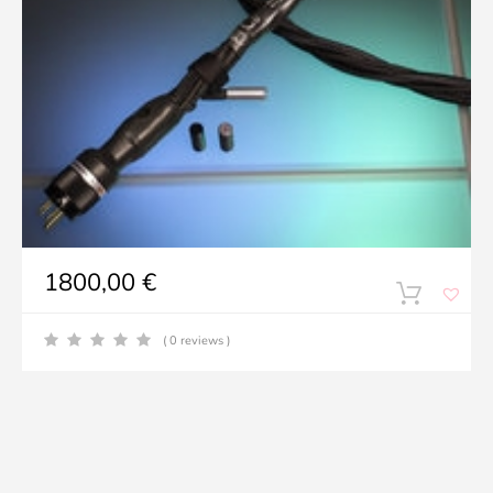
1800,00
€
( 0 reviews )