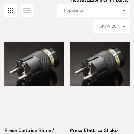
Po
Visualizzazione di 4 risultati
Presa Elettrica Rame /
Presa Elettrica Shuko