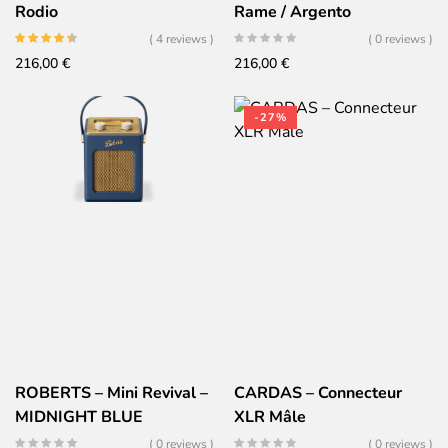
Rodio
Rame / Argento
( 4 reviews )
( 0 reviews )
216,00
€
216,00
€
-27%
ROBERTS – Mini Revival –
CARDAS – Connecteur
MIDNIGHT BLUE
XLR Mâle
( 0 reviews )
( 0 reviews )