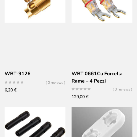
2,49 €
a
4,89 €
WBT-9126
WBT 0661Cu Forcella
Rame – 4 Pezzi
( 0 reviews )
( 0 reviews )
6,20
€
129,00
€