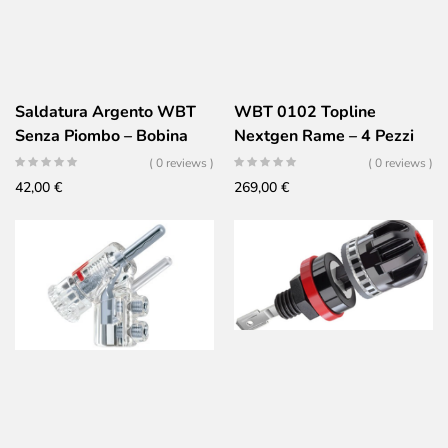
Saldatura Argento WBT
WBT 0102 Topline
Senza Piombo – Bobina
Nextgen Rame – 4 Pezzi
42g 0.9mm
( 0 reviews )
( 0 reviews )
42,00
€
269,00
€