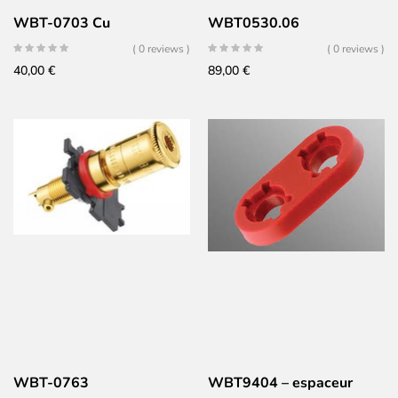
WBT-0703 Cu
WBT0530.06
( 0 reviews )
( 0 reviews )
40,00
€
89,00
€
WBT-0763
WBT9404 – espaceur