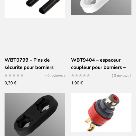
WBT0799 – Pins de
WBT9404 – espaceur
sécurite pour borniers
coupleur pour borniers –
banane Noir (Set x4)
jeu de 2 – BLANC
( 0 reviews )
( 0 reviews )
0,30
€
1,90
€