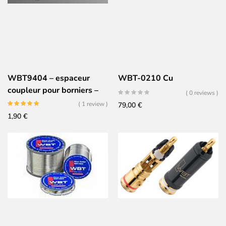
WBT9404 – espaceur
WBT-0210 Cu
coupleur pour borniers –
( 0 reviews )
jeu de 2 – NOIR
( 1 review )
79,00
€
1,90
€