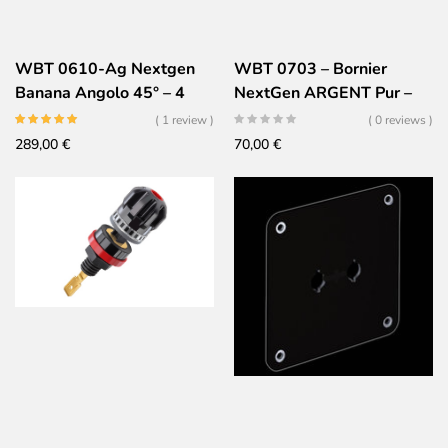
WBT 0610-Ag Nextgen
WBT 0703 – Bornier
Banana Angolo 45° – 4
NextGen ARGENT Pur –
Pezzi
Jeu de 4
( 1 review )
( 0 reviews )
289,00
€
70,00
€