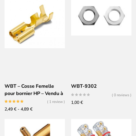
WBT – Cosse Femelle
WBT-9302
pour bornier HP – Vendu à
( 0 reviews )
l’unité
( 1 review )
1,00
€
Fascia
2,49
€
-
4,89
€
di
prezzo:
da