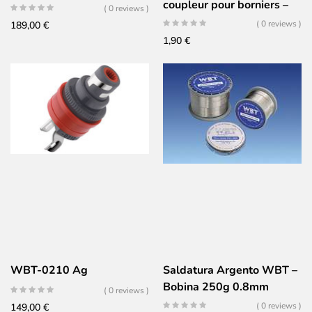
coupleur pour borniers –
( 0 reviews )
jeu de 2 – ROUGE
( 0 reviews )
189,00
€
1,90
€
WBT-0210 Ag
Saldatura Argento WBT –
Bobina 250g 0.8mm
( 0 reviews )
( 0 reviews )
149,00
€