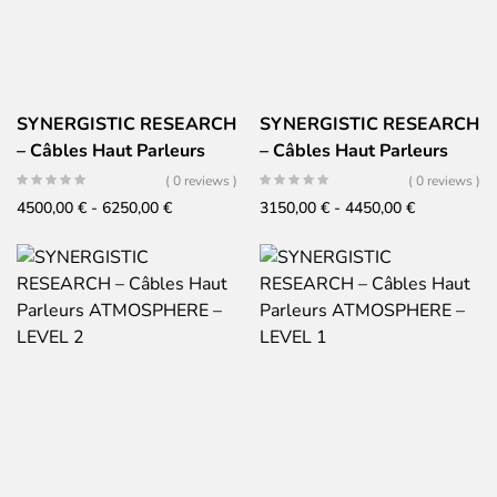
SYNERGISTIC RESEARCH
SYNERGISTIC RESEARCH
– Câbles Haut Parleurs
– Câbles Haut Parleurs
ATMOSPHERE – LEVEL 4
ATMOSPHERE – LEVEL 3
( 0 reviews )
( 0 reviews )
Fascia
Fascia
4500,00
€
-
6250,00
€
3150,00
€
-
4450,00
€
di
di
prezzo:
prezzo:
da
da
4500,00 €
3150,00 €
a
a
6250,00 €
4450,00 €