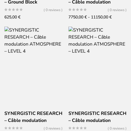
– Ground Block
– Câble modulation
GALILEO UEF
( 0 reviews )
( 0 reviews )
Fascia
625,00
€
7750,00
€
-
11150,00
€
di
prezzo:
da
7750,00 €
a
11150,00 
SYNERGISTIC RESEARCH
SYNERGISTIC RESEARCH
– Câble modulation
– Câble modulation
ATMOSPHERE – LEVEL 4
ATMOSPHERE – LEVEL 4
( 0 reviews )
( 0 reviews )