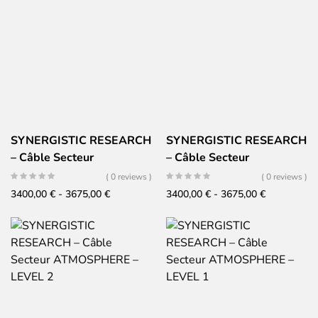
1150,00 €
4300,00 €
SYNERGISTIC RESEARCH
SYNERGISTIC RESEARCH
– Câble Secteur
– Câble Secteur
ATMOSPHERE – LEVEL 3
ATMOSPHERE – LEVEL 3
( 0 reviews )
( 0 reviews )
ANALOG
DIGITAL
Fascia
Fascia
3400,00
€
-
3675,00
€
3400,00
€
-
3675,00
€
di
di
prezzo:
prezzo:
da
da
3400,00 €
3400,00 €
a
a
3675,00 €
3675,00 €