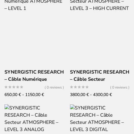
990,00 €
775,00 €
a
a
1790,00 €
1275,00 €
SYNERGISTIC RESEARCH
SYNERGISTIC RESEARCH
– Câble Numérique
– Câble Secteur
ATMOSPHERE – LEVEL 1
ATMOSPHERE – LEVEL 3
( 0 reviews )
( 0 reviews )
– HIGH CURRENT
Fascia
Fascia
650,00
€
-
1150,00
€
3800,00
€
-
4300,00
€
di
di
prezzo:
prezzo:
da
da
650,00 €
3800,00 €
a
a