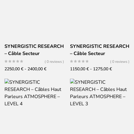
SYNERGISTIC RESEARCH
SYNERGISTIC RESEARCH
– Câble Secteur
– Câble Secteur
ATMOSPHERE – LEVEL 2
ATMOSPHERE – LEVEL 1
( 0 reviews )
( 0 reviews )
Fascia
Fascia
2250,00
€
-
2400,00
€
1150,00
€
-
1275,00
€
di
di
prezzo:
prezzo:
da
da
2250,00 €
1150,00 €
a
a
2400,00 €
1275,00 €