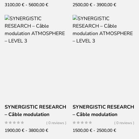
Fascia
Fascia
3100,00
€
-
5600,00
€
2500,00
€
-
3900,00
€
di
di
prezzo:
prezzo:
da
da
3100,00 €
2500,00 €
a
a
5600,00 €
3900,00 €
SYNERGISTIC RESEARCH
SYNERGISTIC RESEARCH
– Câble modulation
– Câble modulation
ATMOSPHERE – LEVEL 3
ATMOSPHERE – LEVEL 3
( 0 reviews )
( 0 reviews )
Fascia
Fascia
1900,00
€
-
3800,00
€
1500,00
€
-
2500,00
€
di
di