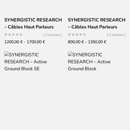
SYNERGISTIC RESEARCH
SYNERGISTIC RESEARCH
– Câbles Haut Parleurs
– Câbles Haut Parleurs
ATMOSPHERE – LEVEL 2
ATMOSPHERE – LEVEL 1
( 0 reviews )
( 0 reviews )
Fascia
Fascia
1200,00
€
-
1700,00
€
800,00
€
-
1350,00
€
di
di
prezzo:
prezzo:
da
da
1200,00 €
800,00 €
a
a
1700,00 €
1350,00 €