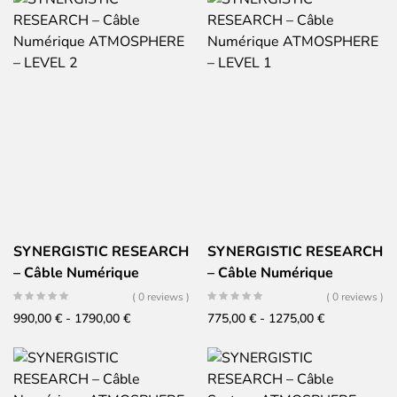
SYNERGISTIC RESEARCH
SYNERGISTIC RESEARCH
– Câble Numérique
– Câble Numérique
ATMOSPHERE – LEVEL 2
ATMOSPHERE – LEVEL 1
( 0 reviews )
( 0 reviews )
Fascia
Fascia
990,00
€
-
1790,00
€
775,00
€
-
1275,00
€
di
di
prezzo:
prezzo:
da
da